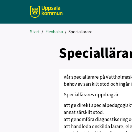
Start
/
Elevhälsa
/
Speciallärare
Speciallära
Vår speciallärare på Vattholmas
behov av särskilt stöd och ingår
Speciallärares uppdrag är:
att ge direkt specialpedagogiskt
annat särskilt stöd.
att genomföra diagnostisering oc
att handleda enskilda lärare, ele