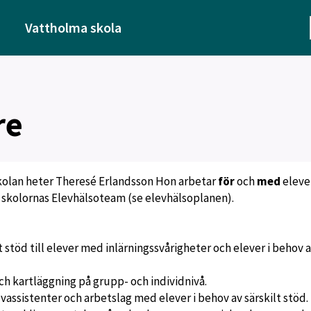
Vattholma skola
re
kolan heter Theresé Erlandsson Hon arbetar
för
och
med
elever
 i skolornas Elevhälsoteam (se elevhälsoplanen).
 stöd till elever med inlärningssvårigheter och elever i behov 
h kartläggning på grupp- och individnivå.
vassistenter och arbetslag med elever i behov av särskilt stöd.